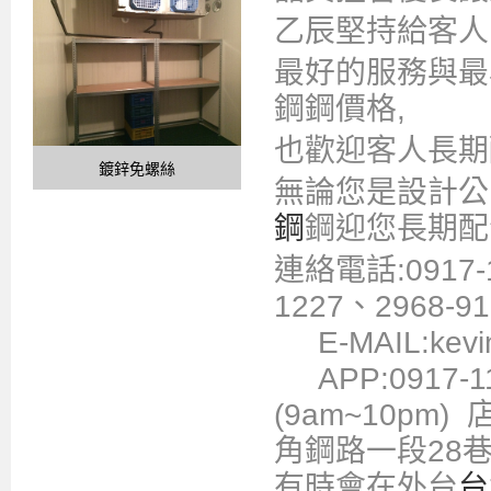
乙辰堅持給客人
最好的服務與最
鋼鋼價格,
也歡迎客人長期
鍍鋅免螺絲
無論您是設計公
鋼
鋼迎您長期配
連絡電話:0917-
1227、2968-
E-MAIL:kevin
APP:0917-
(9am~10p
角鋼路一段28
有時會在外台
台