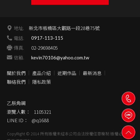
地址.
新北市板橋區大觀路一段28巷75號
電話.
0917-113-115
傳真.
02-29698405
信箱.
kevin70106@yahoo.com.tw
關於我們
產品介紹
近期作品
最新消息
聯絡我們
隱私政策
乙辰角鋼
瀏覽人數：
1105321
LINE ID：
@q1688
CopyRight © 2014 所有版權未經本公司合法授權任意複制 版權必究