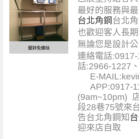
最好的服務與最
台北角鋼
台北角
也歡迎客人長期
無論您是設計公
鍍鋅免螺絲
連絡電話:0917
話:2966-1227
E-MAIL:kevin
APP:0917-
(9am~10p
段28巷75號
告台北角鋼知
台
迎來店自取