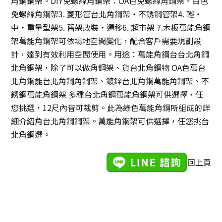
角鋼鋼架。DIY免螺絲角鋼架：OA色免螺絲角鋼架、白色
免螺絲角鋼架3. 菱形管台北角鋼架‧不銹鋼管架4. 輕‧
中‧重量型架5. 舊架改裝‧遷移6. 超市架 7.木板萬能角鋼
架萬能角鋼架可依場地空間變化，配合客戶需要規劃設
計，達到有效利用空間使用。用途：萬能角鋼台
台北角鋼
北角鋼架，除了可以做角鋼架、貨台北角鋼物 OA色萬台
北角鋼能台北角鋼角鋼架、鍍鋅台北角鋼萬能角鋼架、不
銹鋼萬能角鋼架 多種
台北角鋼
萬能角鋼架可供選擇，任
您挑選，12尺內皆可裁剪。此為綠色萬能角鋼所組成的詳
細介紹角台北角鋼鋼架。​萬能角鋼架可供選擇，任您挑台
北角鋼選。
回上頁