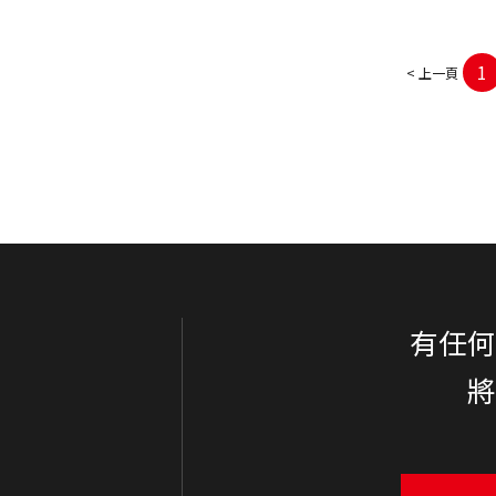
1
< 上一頁
有任