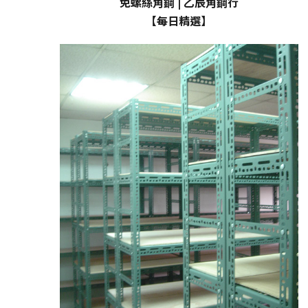
免螺絲角鋼 | 乙辰角鋼行
【每日精選】